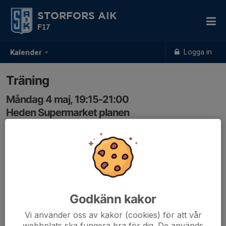
STORFORS AIK
F17
Logga in
Kalender
Träning
Måndag 4 maj, 19:15-21:00
Heden Supermarket planen
Samling: 19:05, Omklädningsrummet
Godkänn kakor
Vi använder oss av kakor (cookies) för att vår
webbplats ska fungera bra för dig. De används