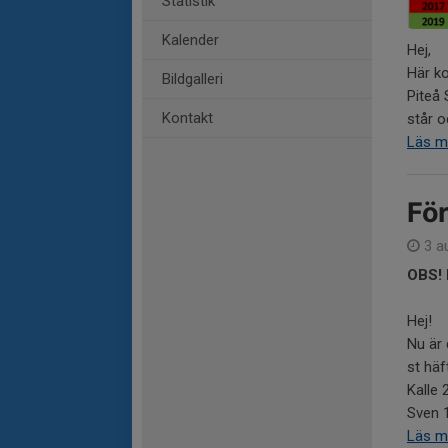
Statistik
Kalender
Hej,
Här k
Bildgalleri
Piteå 
Kontakt
står o
Läs m
För
3 a
OBS! 
Hej!
Nu är 
st häf
Kalle 
Sven 1 
Läs m