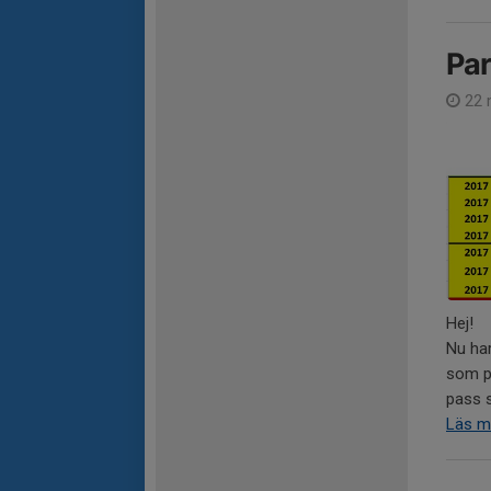
Par
22 
Hej!
Nu har
som pa
pass s
Läs m