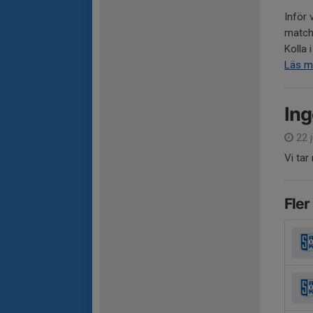
Inför 
match
Kolla i
Läs m
Ing
22 j
Vi tar
Fler