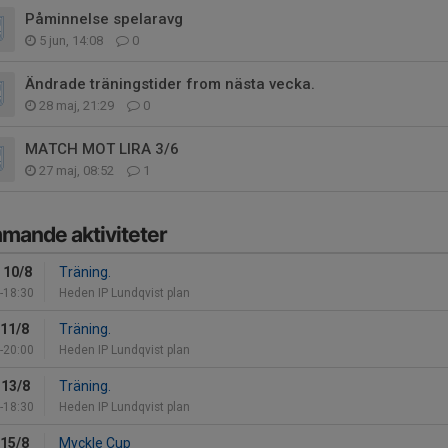
Påminnelse spelaravg
5 jun, 14:08
0
Ändrade träningstider from nästa vecka.
28 maj, 21:29
0
MATCH MOT LIRA 3/6
27 maj, 08:52
1
mande aktiviteter
 10/8
Träning.
-18:30
Heden IP Lundqvist plan
 11/8
Träning.
-20:00
Heden IP Lundqvist plan
 13/8
Träning.
-18:30
Heden IP Lundqvist plan
 15/8
Myckle Cup