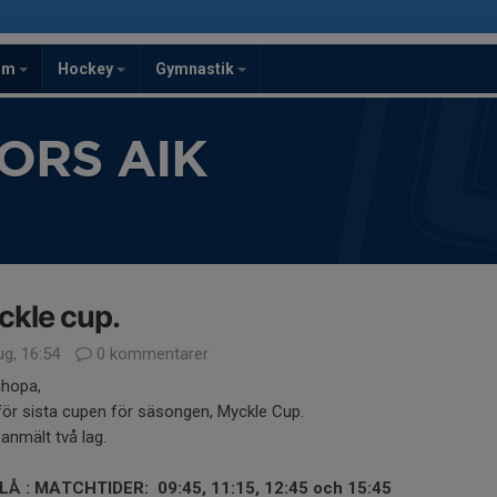
om
Hockey
Gymnastik
ORS AIK
kle cup.
ug, 16:54
0 kommentarer
lihopa,
för sista cupen för säsongen, Myckle Cup.
 anmält två lag.
LÅ : MATCHTIDER: 09:45, 11:15, 12:45 och 15:45