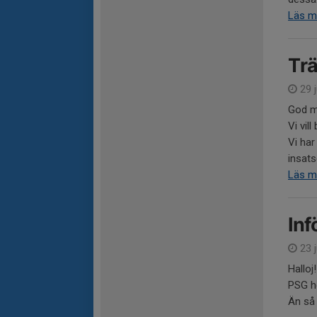
Läs m
Trä
29 j
God m
Vi vil
Vi har
insats
Läs m
Inf
23 j
Halloj!
PSG he
Än så