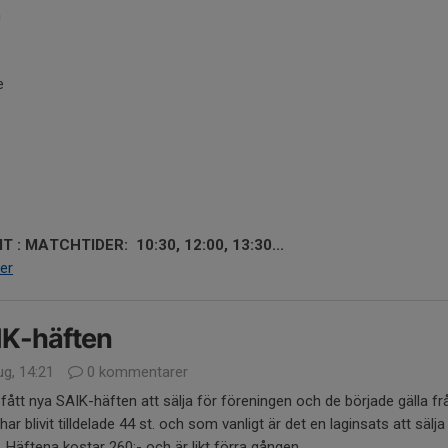
n
e
IT : MATCHTIDER: 10:30, 12:00, 13:30...
er
IK-häften
ug, 14:21
0 kommentarer
 fått nya SAIK-häften att sälja för föreningen och de började gälla fr
har blivit tilldelade 44 st. och som vanligt är det en laginsats att sälja
 Häftena kostar 260:- och är likt förra gången...