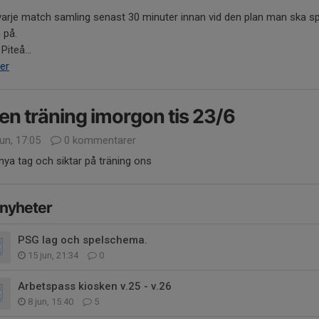
varje match samling senast 30 minuter innan vid den plan man ska s
 på.
 Piteå...
er
en träning imorgon tis 23/6
un, 17:05
0 kommentarer
 nya tag och siktar på träning ons
 nyheter
PSG lag och spelschema.
15 jun, 21:34
0
Arbetspass kiosken v.25 - v.26
8 jun, 15:40
5