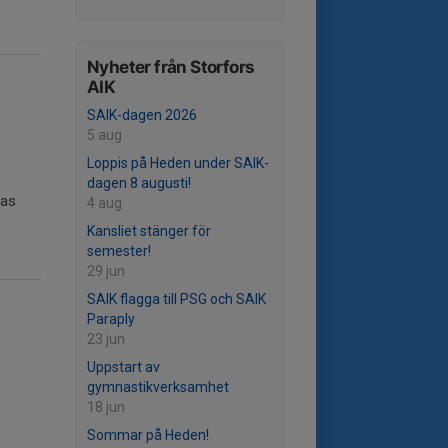
Nyheter från Storfors
AIK
SAIK-dagen 2026
5 aug
Loppis på Heden under SAIK-
dagen 8 augusti!
ras
4 aug
Kansliet stänger för
semester!
29 jun
SAIK flagga till PSG och SAIK
Paraply
23 jun
Uppstart av
gymnastikverksamhet
18 jun
Sommar på Heden!