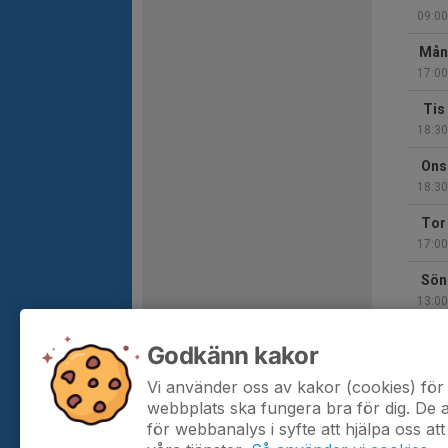
09:00
Mån
17:00
Tis
18:30
Ons
18:30
Tor
17:00
Sön
13:00
Mån
Godkänn kakor
17:00
Vi använder oss av kakor (cookies) för 
Hela 
webbplats ska fungera bra för dig. De
för webbanalys i syfte att hjälpa oss att