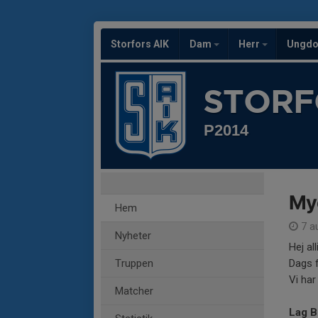
Storfors AIK
Dam
Herr
Ungd
STORF
P2014
Myc
Hem
7 a
Nyheter
Hej al
Truppen
Dags 
Vi har
Matcher
Lag B