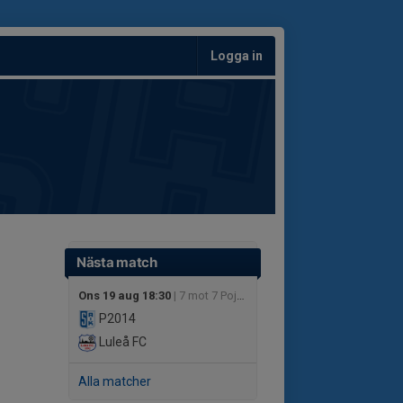
Logga in
Nästa match
Ons 19 aug 18:30
| 7 mot 7 Pojkar 12 år Grupp A
P2014
Luleå FC
Alla matcher