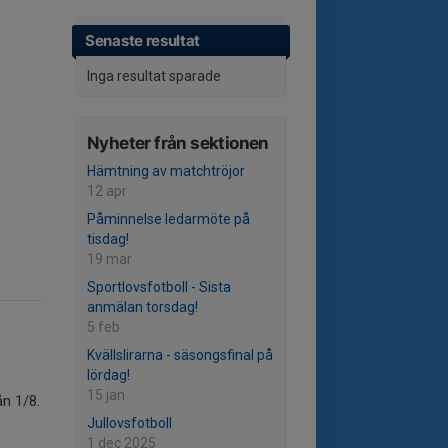
Senaste resultat
Inga resultat sparade
Nyheter från sektionen
Hämtning av matchtröjor
12 apr
Påminnelse ledarmöte på
tisdag!
19 mar
Sportlovsfotboll - Sista
anmälan torsdag!
5 feb
Kvällslirarna - säsongsfinal på
lördag!
15 jan
ån 1/8.
Jullovsfotboll
1 dec 2025