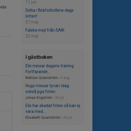
11 jun
pela
Delta i flickfotbollens dags
lotteri!
27 maj
Falska mejl från SAIK
22 maj
I gästboken
Elis missar dagens träning.
Fortfarande...
Mattias Qvarnström -
6 aug
Hugo missar tyvärr idag
också pga foten.
Jonas Engström -
30 jul
Elis har skadat foten så kan ej
vara med...
Elisabeth Qvarnström -
30 jul