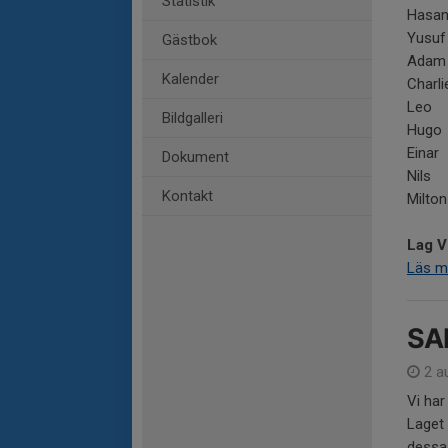
Statistik
Hasa
Yusuf
Gästbok
Adam
Kalender
Charli
Leo
Bildgalleri
Hugo
Einar
Dokument
Nils
Kontakt
Milton
Lag V
Läs m
SA
2 a
Vi har
Laget 
dessa.