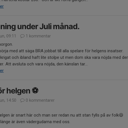
er
ning under Juli månad.
un, 09:11
1 kommentar
orgon.
l börja med att säga BRA jobbat till alla spelare för helgens insatser.
 krigat och ibland haft lite stolpe ut men dom ska vara nöjda med de
er. Att avsluta och vara nöjda, den känslan tar...
er
ör helgen ⚽️
un, 14:50
0 kommentarer
lgen är snart här och man ser redan nu att stan fylls på av folk😄
 länge är även vädergudarna med oss.