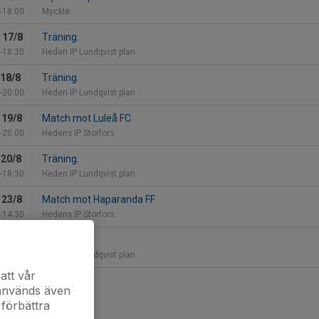
-18:00
Myckle.
 17/8
Träning.
-18:30
Heden IP Lundqvist plan
 18/8
Träning.
-20:00
Heden IP Lundqvist plan
 19/8
Match mot Luleå FC
-20:00
Hedens IP Storfors
 20/8
Träning.
-18:30
Heden IP Lundqvist plan
 23/8
Match mot Haparanda FF
-14:30
Hedens IP Storfors
 24/8
Träning.
-18:30
Heden IP Lundqvist plan
att vår
kalendern
 används även
 förbättra