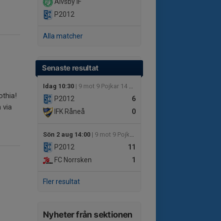
Älvsby IF
P2012
Alla matcher
Senaste resultat
Idag 10:30
| 9 mot 9 Pojkar 14 år Grupp A
othia!
P2012
6
 via
IFK Råneå
0
Sön 2 aug 14:00
| 9 mot 9 Pojkar 14 år Grupp B
P2012
11
FC Norrsken
1
Fler resultat
Nyheter från sektionen