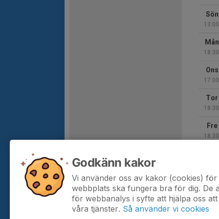
Sön
13:00
Mån
18:30
Ons
17:00
Tor
18:30
Fre
18:30
Sön
Godkänn kakor
14:00
Vi använder oss av kakor (cookies) för 
Hela 
webbplats ska fungera bra för dig. De
för webbanalys i syfte att hjälpa oss att
våra tjänster.
Så använder vi cookies