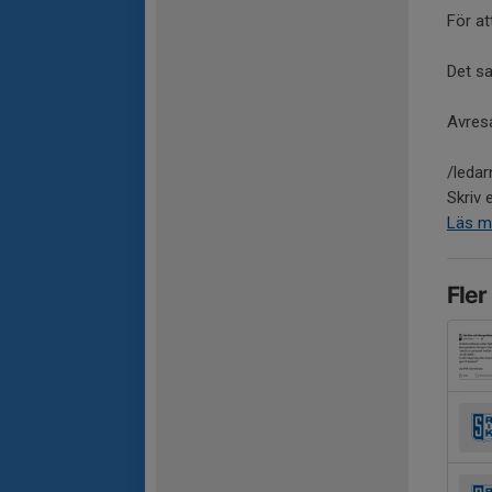
För at
Det sa
Avres
/leda
Skriv 
Läs m
Fler