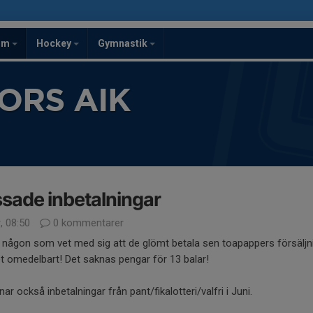
om
Hockey
Gymnastik
ORS AIK
sade inbetalningar
, 08:50
0 kommentarer
 någon som vet med sig att de glömt betala sen toapappers försälj
t omedelbart! Det saknas pengar för 13 balar!
nar också inbetalningar från pant/fikalotteri/valfri i Juni.