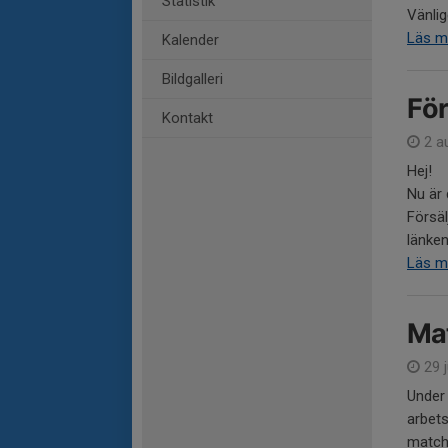
Statistik
Vänlig
Läs m
Kalender
Bildgalleri
Fö
Kontakt
2 a
Hej!
Nu är 
Försäl
länken
Läs m
Ma
29 j
Under
arbets
match