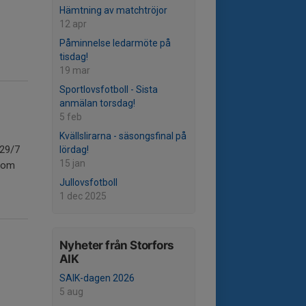
Hämtning av matchtröjor
12 apr
Påminnelse ledarmöte på
tisdag!
19 mar
Sportlovsfotboll - Sista
anmälan torsdag!
5 feb
Kvällslirarna - säsongsfinal på
 29/7
lördag!
15 jan
s om
Jullovsfotboll
1 dec 2025
Nyheter från Storfors
AIK
SAIK-dagen 2026
5 aug