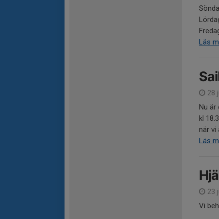
Sönda
Lördag
Fredag
Läs m
Sai
28 j
Nu är 
kl 18.
när vi
Läs m
Hjä
23 j
Vi beh