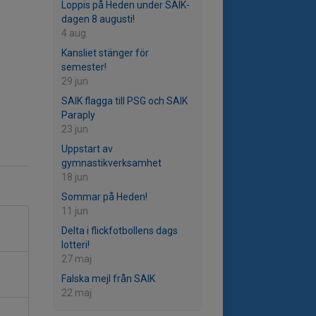
Loppis på Heden under SAIK-
dagen 8 augusti!
4 aug
Kansliet stänger för
semester!
29 jun
SAIK flagga till PSG och SAIK
Paraply
23 jun
Uppstart av
gymnastikverksamhet
18 jun
Sommar på Heden!
11 jun
Delta i flickfotbollens dags
lotteri!
27 maj
Falska mejl från SAIK
22 maj