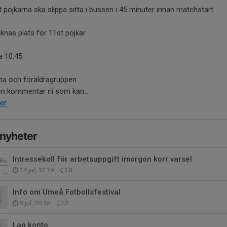
t pojkarna ska slippa sitta i bussen i 45 minuter innan matchstart.
knas plats för 11st pojkar
a 10:45
rna och föräldragruppen
en kommentar ni som kan...
er
 nyheter
Intressekoll för arbetsuppgift imorgon korr varsel
14 jul, 12:19
0
Info om Umeå Fotbollsfestival
9 jul, 20:55
2
Lag konto