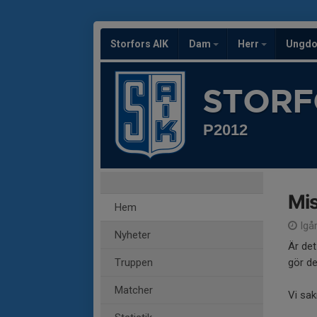
Storfors AIK
Dam
Herr
Ungd
STORF
P2012
Mis
Hem
Igår
Nyheter
Är det
Truppen
gör de
Matcher
Vi sak