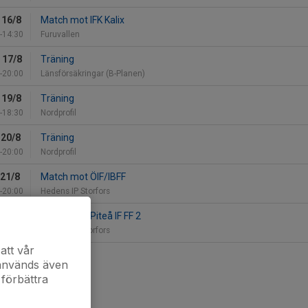
 16/8
Match mot IFK Kalix
-14:30
Furuvallen
 17/8
Träning
-20:00
Länsförsäkringar (B-Planen)
 19/8
Träning
-18:30
Nordprofil
 20/8
Träning
-20:00
Nordprofil
 21/8
Match mot ÖIF/IBFF
-20:00
Hedens IP Storfors
 23/8
Match mot Piteå IF FF 2
-15:30
Hedens IP Storfors
att vår
kalendern
 används även
 förbättra