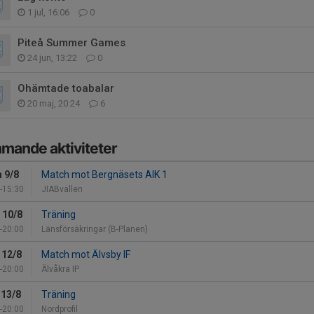
1 jul, 16:06
0
Piteå Summer Games
24 jun, 13:22
0
Ohämtade toabalar
20 maj, 20:24
6
mande aktiviteter
 9/8
Match mot Bergnäsets AIK 1
-15:30
JIABvallen
 10/8
Träning
-20:00
Länsförsäkringar (B-Planen)
 12/8
Match mot Älvsby IF
-20:00
Älvåkra IP
 13/8
Träning
-20:00
Nordprofil