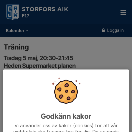
STORFORS AIK
F17
Logga in
Kalender
Träning
Tisdag 5 maj, 20:30-21:45
Heden Supermarket planen
Samling: 20:20, Omklädningsrummet
Godkänn kakor
Vi använder oss av kakor (cookies) för att vår
webbplats ska fungera bra för dig. De används