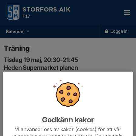
STORFORS AIK
F17
Logga in
Kalender
Träning
Tisdag 19 maj, 20:30-21:45
Heden Supermarket planen
Samling: 20:20, Omklädningsrummet
Godkänn kakor
Vi använder oss av kakor (cookies) för att vår
webbplats ska fungera bra för dig. De används