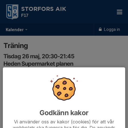
STORFORS AIK
F17
Logga in
Kalender
Träning
Tisdag 26 maj, 20:30-21:45
Heden Supermarket planen
Samling: 20:20, Omklädningsrummet
Godkänn kakor
Vi använder oss av kakor (cookies) för att vår
webbplats ska fungera bra för dig. De används