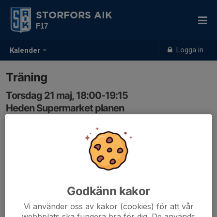
STORFORS AIK
F17
Logga in
Kalender
Träning
Torsdag 21 maj, 18:00-19:15
Heden Supermarket planen
Samling: 17:50, Omklädningsrummet
Godkänn kakor
Vi använder oss av kakor (cookies) för att vår
webbplats ska fungera bra för dig. De används