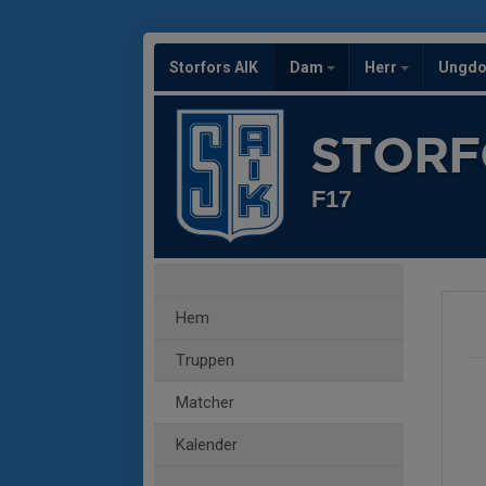
Storfors AIK
Dam
Herr
Ungd
STORF
F17
Hem
Truppen
Matcher
Kalender