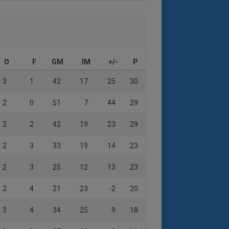
O
F
GM
IM
+/-
P
3
1
42
17
25
30
2
0
51
7
44
29
2
2
42
19
23
29
2
3
33
19
14
23
2
3
25
12
13
23
2
4
21
23
-2
20
3
4
34
25
9
18