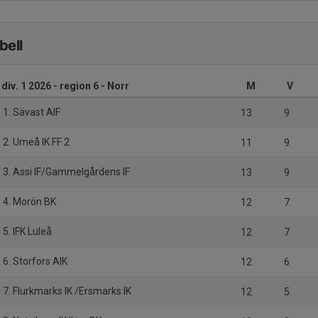
bell
 div. 1 2026 - region 6 - Norr
M
V
1. Sävast AIF
13
9
2. Umeå IK FF 2
11
9
3. Assi IF/Gammelgårdens IF
13
9
4. Morön BK
12
7
5. IFK Luleå
12
7
6. Storfors AIK
12
6
7. Flurkmarks IK /Ersmarks IK
12
5