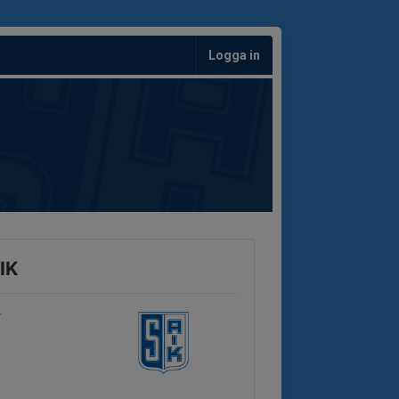
Logga in
IK
r