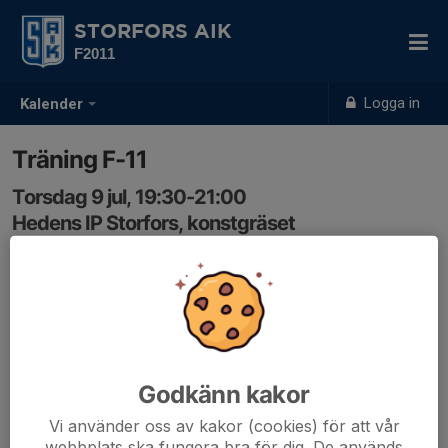
STORFORS AIK
F2011
Logga in
Kalender
Träning F-11
Torsdag 9 jul, 19:30-21:00
Hedens IP Storfors, konstgräset
Samling: 19:30
Plan: Konstgräset
Godkänn kakor
Vi använder oss av kakor (cookies) för att vår
webbplats ska fungera bra för dig. De används