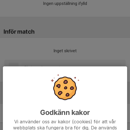
Ingen uppställning ifylld
Inför match
Inget skrivet
Tabell
Godkänn kakor
11 mot 11 Flickor 15 år
-2011
M
+/-
P
Vi använder oss av kakor (cookies) för att vår
webbplats ska fungera bra för dig. De används
1. IFK Arvidsjaur FK
8
32
21