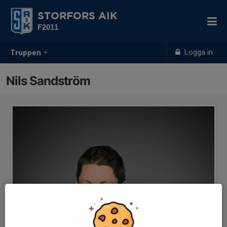
STORFORS AIK
F2011
Logga in
Truppen
Nils Sandström