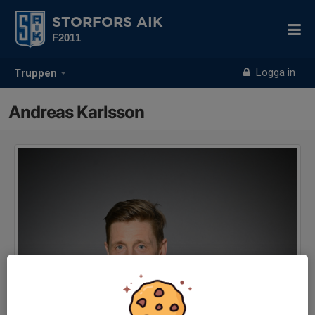
STORFORS AIK
F2011
Logga in
Truppen
Andreas Karlsson