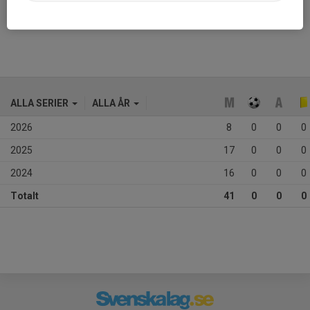
Ålder
14 år
ALLA SERIER
ALLA ÅR
2026
8
0
0
0
2025
17
0
0
0
2024
16
0
0
0
Totalt
41
0
0
0