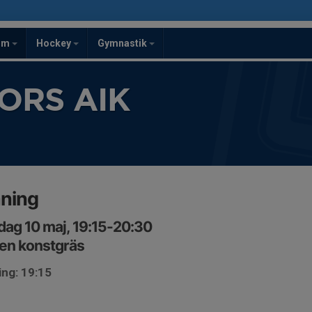
om
Hockey
Gymnastik
ORS AIK
äning
ag 10 maj, 19:15-20:30
en konstgräs
ing: 19:15