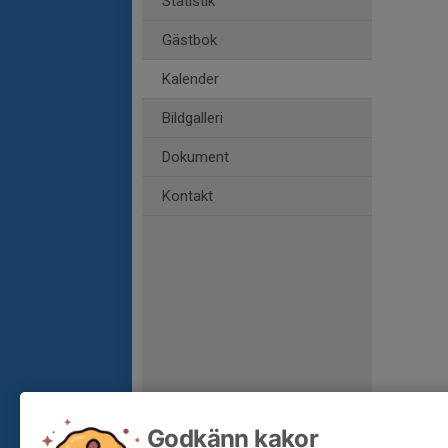
Statistik
Gästbok
Kalender
Bildgalleri
Dokument
Kontakt
Godkänn kakor