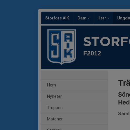
Storfors AIK
Dam
Herr
Ungd
STORF
F2012
Tr
Hem
Sönd
Nyheter
Hed
Truppen
Saml
Matcher