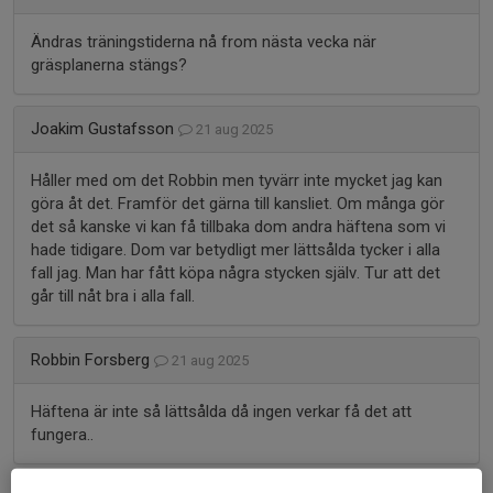
Ändras träningstiderna nå from nästa vecka när
gräsplanerna stängs?
Joakim Gustafsson
21 aug 2025
Håller med om det Robbin men tyvärr inte mycket jag kan
göra åt det. Framför det gärna till kansliet. Om många gör
det så kanske vi kan få tillbaka dom andra häftena som vi
hade tidigare. Dom var betydligt mer lättsålda tycker i alla
fall jag. Man har fått köpa några stycken själv. Tur att det
går till nåt bra i alla fall.
Robbin Forsberg
21 aug 2025
Häftena är inte så lättsålda då ingen verkar få det att
fungera..