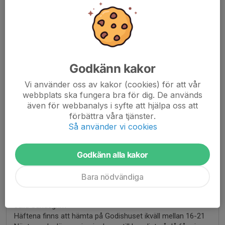
Joakim Gustafsson
21 aug 2025
Jo det har jag koll på men dom är inte betalade
Victoria Blomquist Lundgren
21 aug 2025
Godkänn kakor
Julia Sandegrims upphämtades av mig i samband med att
Vi använder oss av kakor (cookies) för att vår
jag hämtade våra
webbplats ska fungera bra för dig. De används
även för webbanalys i syfte att hjälpa oss att
förbättra våra tjänster.
Joakim Gustafsson
21 aug 2025
Så använder vi cookies
Följande spelare har inte hämtat ut sina häften
Edith Malmborg
Godkänn alla kakor
Selma Bågesund
Följande har INTE BETALAT men hämtat:
Bara nödvändiga
Amanda Helsing
Stina Hällgren
Julia Sandegrim
Häftena finns att hämta på Godishuset ikväll mellan 16-21