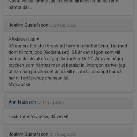
Nästa vecka lämnar jag in dessa till kansliet så då får ni
hämta där...
Joakim Gustafsson
20 aug 2025
PÅMINNELSE!!!
Då gör vi ett sista försök att hämta rabatthäftena. Tar med
dom till mitt jobb (Godishuset). Så är det någon som vill
hämta där ikväll så är jag där mellan 16-21. Är även några
stycken som hämtat men ej betalat in. Imorgon skriver jag
ut namnen på vilka det är, så vill ni inte bli uthängd här så
har ni fortfarande chansen 😉.
Mvh Jocke
Ann Isaksson
11 aug 2025
Tack för info Jocke, då vet vi!
Joakim Gustafsson
10 aug 2025