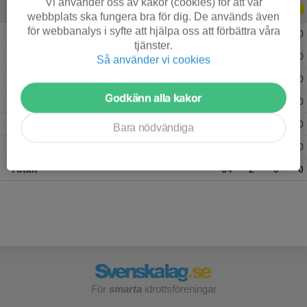
Vi använder oss av kakor (cookies) för att vår
ALLA SERIER
ALLA ÅR
webbplats ska fungera bra för dig. De används även
för webbanalys i syfte att hjälpa oss att förbättra våra
2026
6
0
0
0
tjänster.
2025
20
0
0
0
Så använder vi cookies
2024
10
0
0
0
Godkänn alla kakor
2023
11
0
0
0
2022
12
2
0
0
Bara nödvändiga
2021
5
0
0
0
Totalt
64
2
0
0
För
smarta
idrottsföreningar