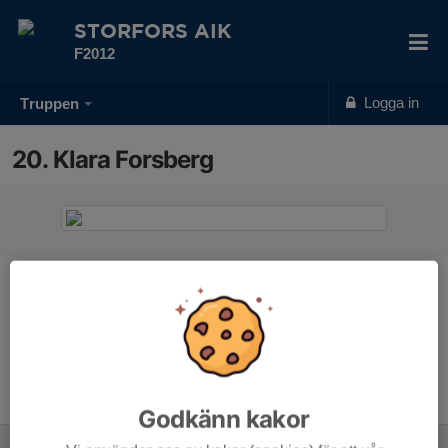
STORFORS AIK
F2012
Logga in
Truppen
20. Klara Forsberg
Position
-
Ålder
14 år
Godkänn kakor