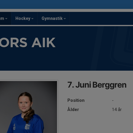
om
Hockey
Gymnastik
ORS AIK
7. Juni Berggren
Position
-
Ålder
14 år