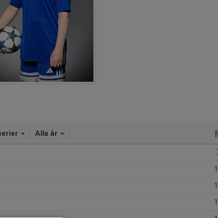
serier
Alla år
1
1
1