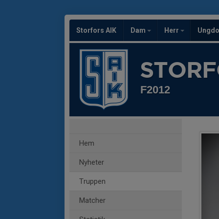
Storfors AIK
Dam
Herr
Ungd
STORF
F2012
Hem
Nyheter
Truppen
Matcher