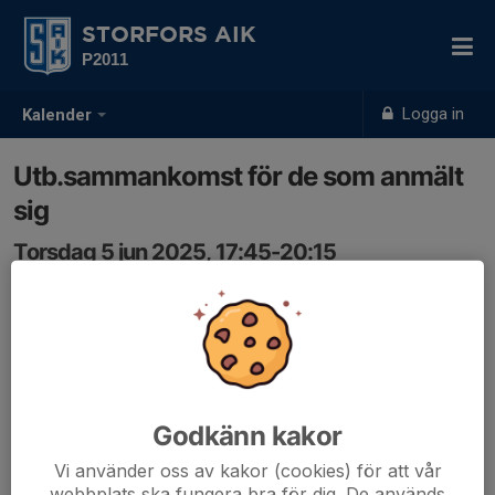
STORFORS AIK
P2011
Logga in
Kalender
Utb.sammankomst för de som anmält
sig
Torsdag 5 jun 2025, 17:45-20:15
Björklunda
Samling: 17:35
Utb.sammankomst med praktik och teori - 2h
(Distriktsträff). Plats Öjebyn. Anmälan via NFF.
Godkänn kakor
Vi använder oss av kakor (cookies) för att vår
webbplats ska fungera bra för dig. De används