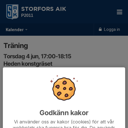
STORFORS AIK
P2011
Logga in
Kalender
Träning
Torsdag 4 jun, 17:00-18:15
Heden konstgräset
Samling: 16:50
Godkänn kakor
Vi använder oss av kakor (cookies) för att vår
webbplats ska fungera bra för dig. De används