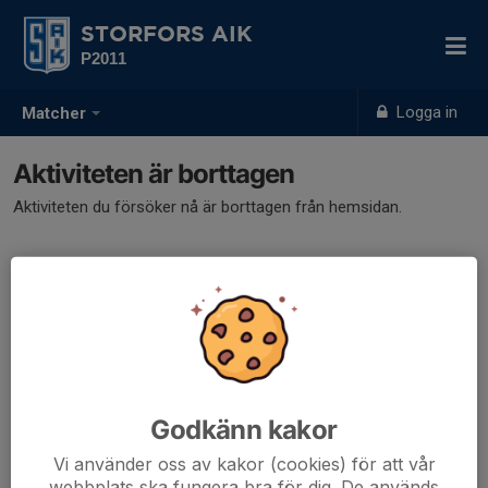
STORFORS AIK
P2011
Logga in
Matcher
Aktiviteten är borttagen
Aktiviteten du försöker nå är borttagen från hemsidan.
Godkänn kakor
Vi använder oss av kakor (cookies) för att vår
webbplats ska fungera bra för dig. De används