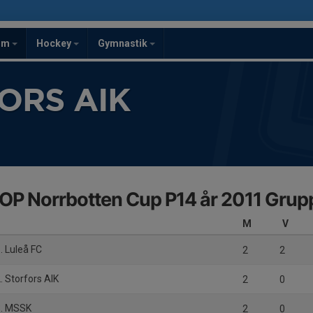
om
Hockey
Gymnastik
ORS AIK
P Norrbotten Cup P14 år 2011 Grup
M
V
. Luleå FC
2
2
. Storfors AIK
2
0
. MSSK
2
0