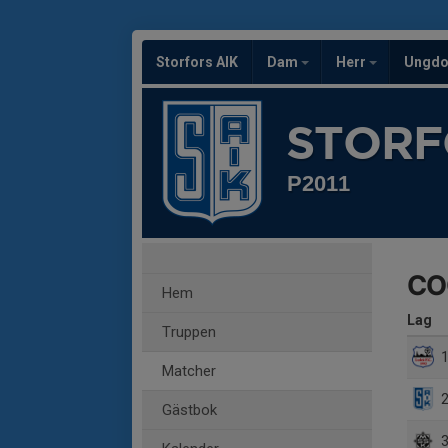
Storfors AIK
Dam
Herr
Ungd
STORF
P2011
COO
Hem
Lag
Truppen
1
Matcher
2
Gästbok
3