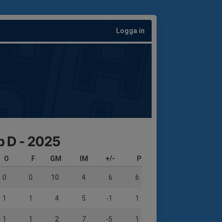
Logga in
p D - 2025
O
F
GM
IM
+/-
P
0
0
10
4
6
6
1
1
4
5
-1
1
1
1
2
7
-5
1