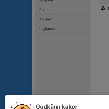
Kalender
4
Dokument
Kontakt
Lagkassa
Godkänn kakor