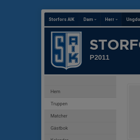
Storfors AIK
Dam
Herr
Ungd
STORF
P2011
Hem
Truppen
Matcher
Gästbok