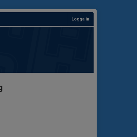
Logga in
g