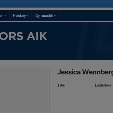
om
Hockey
Gymnastik
ORS AIK
Jessica Wennber
Titel
Lagledare