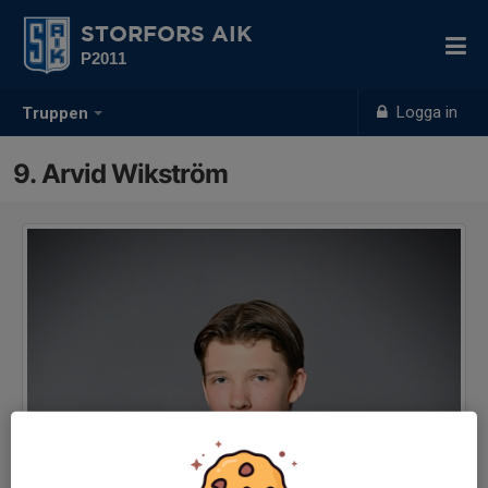
STORFORS AIK
P2011
Logga in
Truppen
9. Arvid Wikström