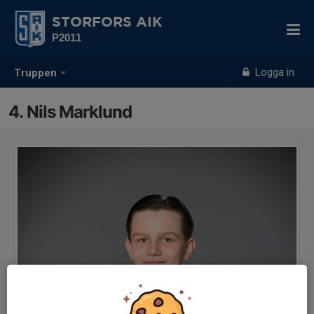
STORFORS AIK
P2011
Logga in
Truppen
4. Nils Marklund