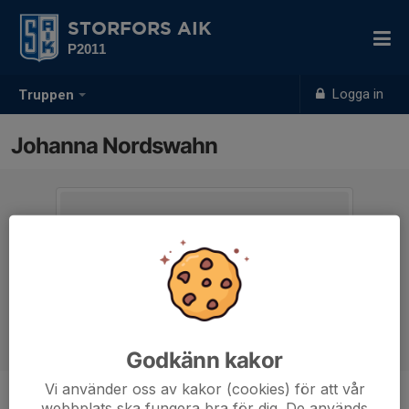
STORFORS AIK
P2011
Logga in
Truppen
Johanna Nordswahn
Godkänn kakor
Vi använder oss av kakor (cookies) för att vår
webbplats ska fungera bra för dig. De används
Titel
Tränare