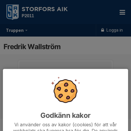
STORFORS AIK
P2011
Logga in
Truppen
Fredrik Wallström
Godkänn kakor
Vi använder oss av kakor (cookies) för att vår
webbplats ska fungera bra för dig. De används
Titel
Tränare