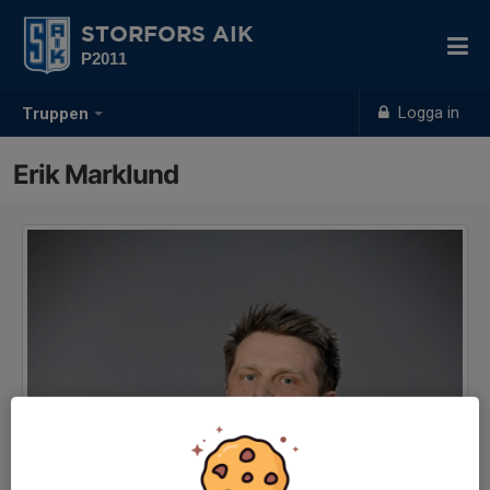
STORFORS AIK
P2011
Logga in
Truppen
Erik Marklund