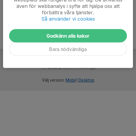
även för webbanalys i syfte att hjälpa oss att
Ålder
55 år
förbättra våra tjänster.
Så använder vi cookies
Godkänn alla kakor
Bara nödvändiga
För
smarta
idrottsföreningar
Välj version:
Mobil
|
Desktop