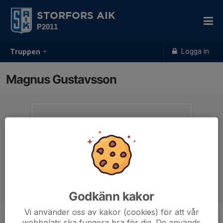
STORFORS AIK
P2011
Logga in
Truppen
Magnus Gustavsson
Godkänn kakor
Vi använder oss av kakor (cookies) för att vår
webbplats ska fungera bra för dig. De används
Titel
Tränare