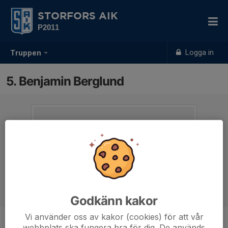
STORFORS AIK
P2011
Logga in
Truppen
5. Benjamin Berglund
Godkänn kakor
Vi använder oss av kakor (cookies) för att vår
webbplats ska fungera bra för dig. De används
Position
-