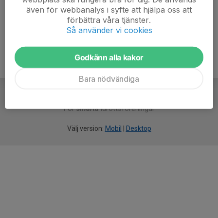
även för webbanalys i syfte att hjälpa oss att
Ålder
14 år
förbättra våra tjänster.
Så använder vi cookies
Godkänn alla kakor
Bara nödvändiga
För
smarta
idrottsföreningar
Välj version:
Mobil
|
Desktop