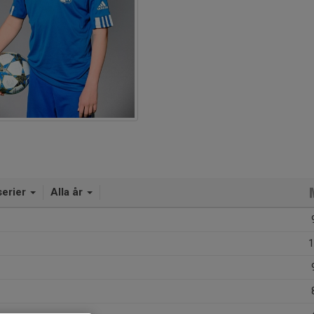
serier
Alla år
1