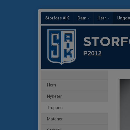
Storfors AIK
Dam
Herr
Ungd
STORF
P2012
Hem
Nyheter
Truppen
Matcher