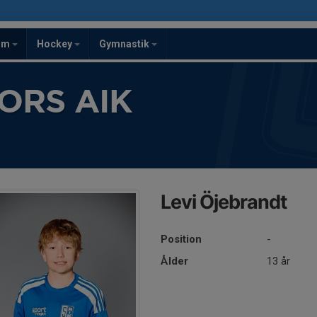
om
Hockey
Gymnastik
ORS AIK
Levi Öjebrandt
Position
-
Ålder
13 år