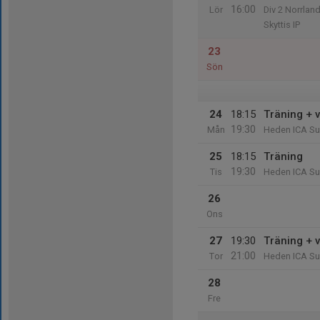
16:00
Lör
Div 2 Norrlan
Skyttis IP
23
Sön
24
18:15
Träning + 
19:30
Mån
Heden ICA Su
25
18:15
Träning
19:30
Tis
Heden ICA Su
26
Ons
27
19:30
Träning + 
21:00
Tor
Heden ICA Su
28
Fre