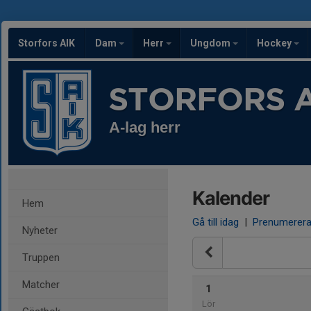
Storfors AIK
Dam
Herr
Ungdom
Hockey
STORFORS A
A-lag herr
Kalender
Hem
Gå till idag
|
Prenumerer
Nyheter
Truppen
Matcher
1
Lör