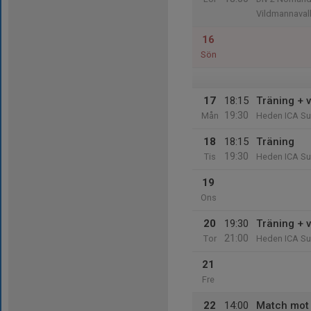
Vildmannavall
16
Sön
17
18:15
Träning + 
19:30
Mån
Heden ICA Su
18
18:15
Träning
19:30
Tis
Heden ICA Su
19
Ons
20
19:30
Träning + 
21:00
Tor
Heden ICA Su
21
Fre
22
14:00
Match mot F