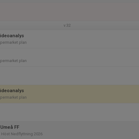
v.32
videoanalys
permarket plan
permarket plan
videoanalys
permarket plan
 Umeå FF
d Höst Nedflyttning 2026