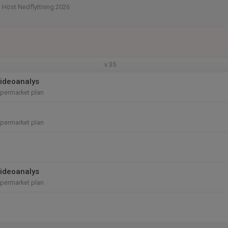
d Höst Nedflyttning 2026
v.35
videoanalys
permarket plan
permarket plan
videoanalys
permarket plan