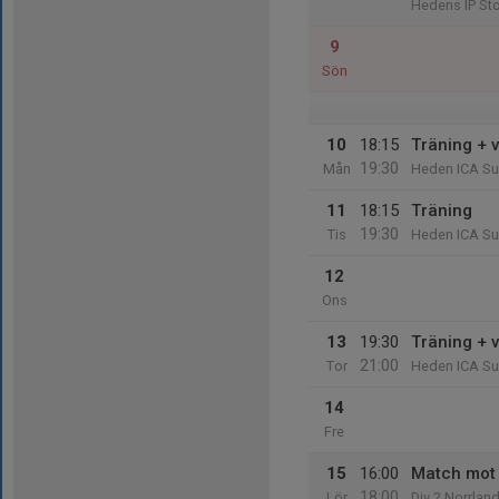
Hedens IP Sto
9
Sön
10
18:15
Träning + 
19:30
Mån
Heden ICA Su
11
18:15
Träning
19:30
Tis
Heden ICA Su
12
Ons
13
19:30
Träning + 
21:00
Tor
Heden ICA Su
14
Fre
15
16:00
Match mot
18:00
Lör
Div 2 Norrlan