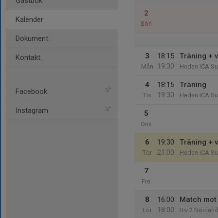
Gästbok
2
Kalender
Sön
Dokument
3
18:15
Träning + 
Kontakt
19:30
Mån
Heden ICA Su
4
18:15
Träning
Facebook
19:30
Tis
Heden ICA Su
Instagram
5
Ons
6
19:30
Träning + 
21:00
Tor
Heden ICA Su
7
Fre
8
16:00
Match mot
18:00
Lör
Div 2 Norrlan