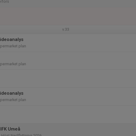
rfors
v.33
videoanalys
permarket plan
permarket plan
videoanalys
permarket plan
 IFK Umeå
d Höst Nedflyttning 2026