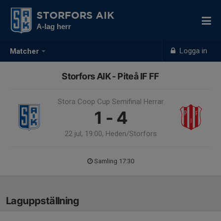
STORFORS AIK
A-lag herr
Logga in
Matcher
Storfors AIK - Piteå IF FF
Stora Coop Cup Semifinal Herrar
1 - 4
22 jul, 19:00, Heden/Storfors
Samling 17:30
Laguppställning