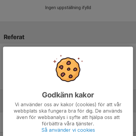
Ingen uppställning ifylld
Referat
Inget referat skrivet
Godkänn kakor
Vi använder oss av kakor (cookies) för att vår
Tabell
webbplats ska fungera bra för dig. De används
även för webbanalys i syfte att hjälpa oss att
Stora Coop Cup Semifinal
förbättra våra tjänster.
Herrar
M
+/-
P
Så använder vi cookies