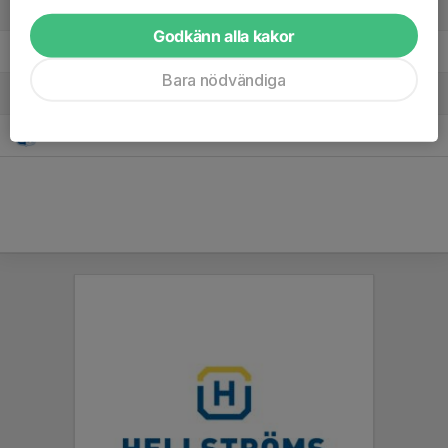
1. IFK Luleå
1
1
3
Godkänn alla kakor
2. Piteå IF FF
1
3
3
Bara nödvändiga
3. Bodens BK FF
1
-1
0
4. Storfors AIK
1
-3
0