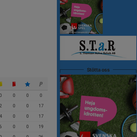
Stötta oss
0
0
0
0
2
0
0
17
4
0
0
17
6
0
0
19