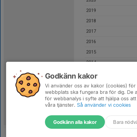
2020
2019
2018
2017
2016
2015
2014
2013
Godkänn kakor
Totalt
Vi använder oss av kakor (cookies) för 
webbplats ska fungera bra för dig. De
för webbanalys i syfte att hjälpa oss att
våra tjänster.
Så använder vi cookies
Godkänn alla kakor
Bara nödv
Tjäna pengar till laget