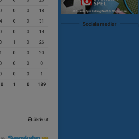
0
0
0
26
0
0
0
18
4
0
0
31
Sociala medier
0
0
0
14
3
1
0
26
1
0
0
20
0
0
0
0
0
0
0
1
20
1
0
189
Skriv ut
 av