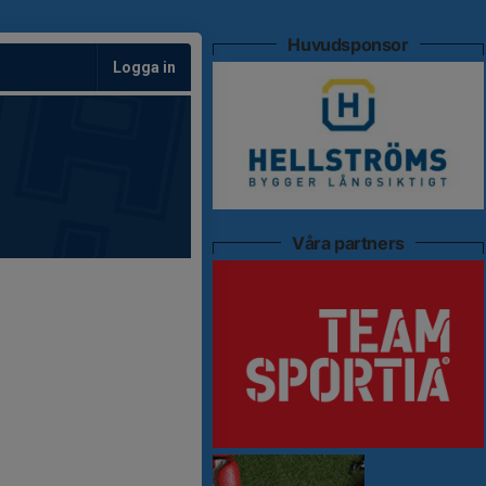
Huvudsponsor
Logga in
Våra partners