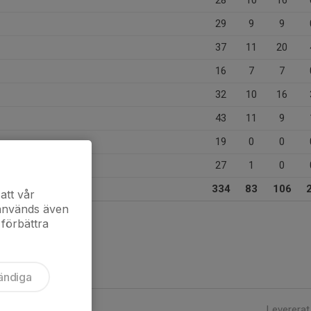
28
10
16
29
9
9
37
11
20
16
7
7
32
10
16
43
11
9
19
0
0
27
1
0
334
83
106
att vår
 används även
 förbättra
ändiga
Levererat