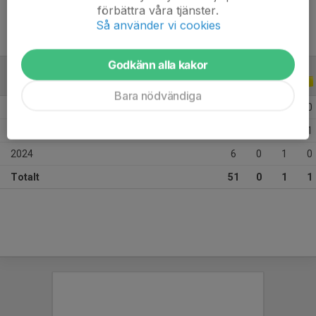
förbättra våra tjänster.
Så använder vi cookies
Godkänn alla kakor
ALLA SERIER
ALLA ÅR
Bara nödvändiga
2026
17
0
0
0
2025
28
0
0
1
2024
6
0
1
0
Totalt
51
0
1
1