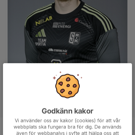
Godkänn kakor
Vi använder oss av kakor (cookies) för att vår
webbplats ska fungera bra för dig. De används
Ålder
22 år
även för webbanalys i syfte att hjälpa oss att