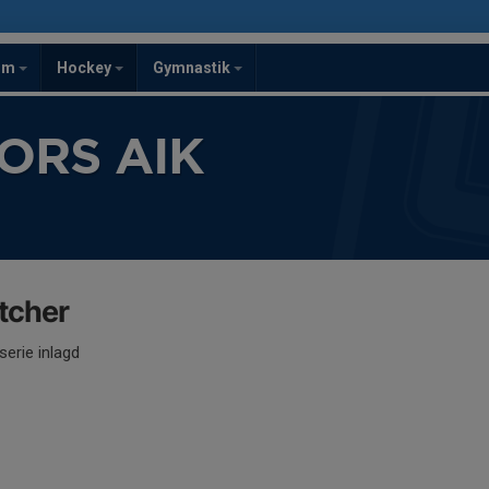
om
Hockey
Gymnastik
ORS AIK
tcher
serie inlagd