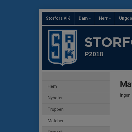
Storfors AIK
Dam
Herr
Ungd
STORF
P2018
Ma
Hem
Ingen 
Nyheter
Truppen
Matcher