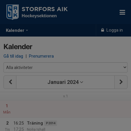
STORFORS AIK
Hockeysektionen
Logga in
Kalender
Kalender
Gå till idag
|
Prenumerera
Januari 2024
v.1
1
Mån
2
16:25
Träning
P2014
17:25
Tis
Nolia Ishall