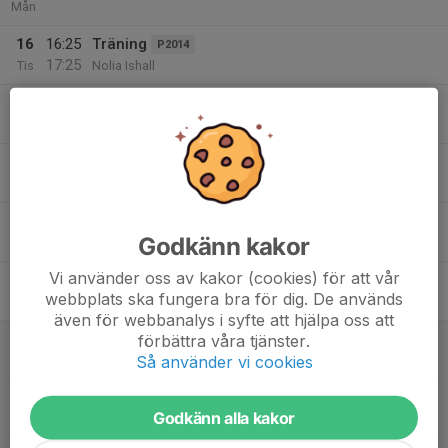
Mån
16
16:25
Träning
P2014
17:25
Tis
Nolia Ishall
17
17:30
Träning Heden
P2014
18:45
Ons
Heden
18
16:25
Träning
P2015
17:25
Tor
Nolia
17:00
Hockeyträning
P2017
Godkänn kakor
18:00
Heden
Vi använder oss av kakor (cookies) för att vår
19
webbplats ska fungera bra för dig. De används
Fre
även för webbanalys i syfte att hjälpa oss att
20
08:00
Matcher
förbättra våra tjänster.
P2016
12:00
Så använder vi cookies
Lör
Skellefteå
08:00
Kompiscup
P2017
Godkänn alla kakor
14:00
Skellefteå