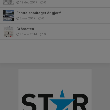
12 dec 2017
0
Första spadtaget är gjort!
2 maj 2017
0
Gräsroten
24 nov 2014
0