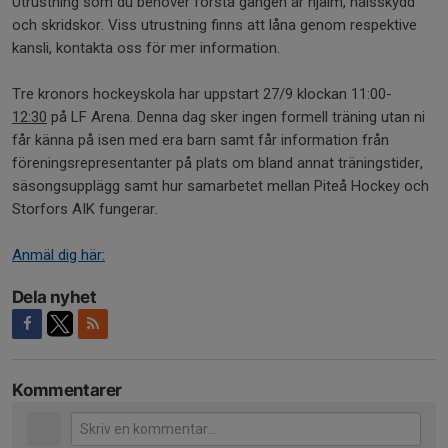
Utrustning som du behöver första gången är hjälm, halsskydd
och skridskor. Viss utrustning finns att låna genom respektive
kansli, kontakta oss för mer information.
Tre kronors hockeyskola har uppstart 27/9 klockan 11:00-
12:30
på LF Arena. Denna dag sker ingen formell träning utan ni
får känna på isen med era barn samt får information från
föreningsrepresentanter på plats om bland annat träningstider,
säsongsupplägg samt hur samarbetet mellan Piteå Hockey och
Storfors AIK fungerar.
Anmäl dig här:
Dela nyhet
Kommentarer