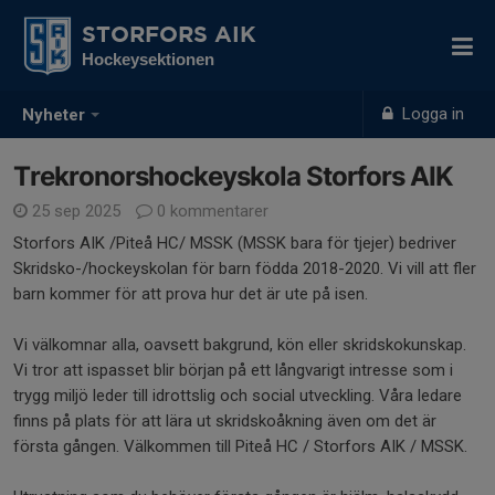
STORFORS AIK
Hockeysektionen
Logga in
Nyheter
Trekronorshockeyskola Storfors AIK
25 sep 2025
0 kommentarer
Storfors AIK /Piteå HC/ MSSK (MSSK bara för tjejer) bedriver
Skridsko-/hockeyskolan för barn födda 2018-2020. Vi vill att fler
barn kommer för att prova hur det är ute på isen.
Vi välkomnar alla, oavsett bakgrund, kön eller skridskokunskap.
Vi tror att ispasset blir början på ett långvarigt intresse som i
trygg miljö leder till idrottslig och social utveckling. Våra ledare
finns på plats för att lära ut skridskoåkning även om det är
första gången. Välkommen till Piteå HC / Storfors AIK / MSSK.