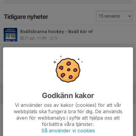
Tidigare nyheter
Kvällslirarna hockey - Ikväll kör vi!
21 jan, 11:39
0
Istider hockeybanan på Heden
27 nov 2025
0
Hockeybanan öppen
25 nov 2025
0
Trekronorshockeyskola Storfors AIK
Godkänn kakor
25 sep 2025
0
Vi använder oss av kakor (cookies) för att vår
Ny säsong står för dörren!
webbplats ska fungera bra för dig. De används
4 sep 2025
0
även för webbanalys i syfte att hjälpa oss att
förbättra våra tjänster.
Istider hockeybanan på Heden
Så använder vi cookies