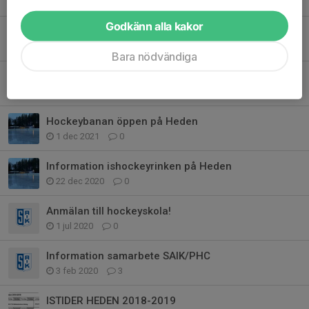
16 dec 2024
0
Godkänn alla kakor
Hockeybanan alltid avstängd vid plusgrader
14 dec 2021
0
Bara nödvändiga
Istider hockeybanan på Heden
6 dec 2021
0
Hockeybanan öppen på Heden
1 dec 2021
0
Information ishockeyrinken på Heden
22 dec 2020
0
Anmälan till hockeyskola!
1 jul 2020
0
Information samarbete SAIK/PHC
3 feb 2020
3
ISTIDER HEDEN 2018-2019