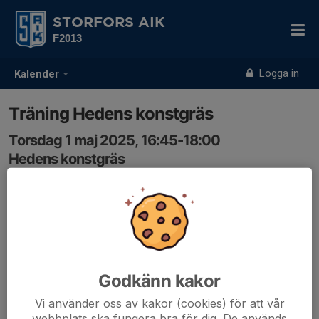
STORFORS AIK
F2013
Logga in
Kalender
Träning Hedens konstgräs
Torsdag 1 maj 2025, 16:45-18:00
Hedens konstgräs
Samling: 16:45
Godkänn kakor
Vi använder oss av kakor (cookies) för att vår
webbplats ska fungera bra för dig. De används