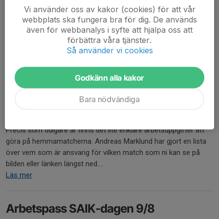
Vi använder oss av kakor (cookies) för att vår
webbplats ska fungera bra för dig. De används
även för webbanalys i syfte att hjälpa oss att
förbättra våra tjänster.
Så använder vi cookies
Godkänn alla kakor
Bara nödvändiga
Hej!
Precis som tidigare år finns det lite enklare arbetsuppgifter att
göra på hemmamatcherna. Andreas Marklund har gjort en lista
över vem som är ansvarig för vilken match som ni kan se på
bilden eller länken längst ned....
Läs mer
Arbetspass SAIK-dagen 9/8