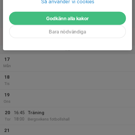
Så använder vi cookies
20:00
Lör
Bergsvikshallen
20:00
Kvällslirarna
Godkänn alla kakor
21:00
Bergsvikshallen
Bara nödvändiga
16
Sön
v.8
17
Mån
18
Tis
19
Ons
20
16:45
Träning
18:00
Tor
Bergsvikens fotbollshall
21