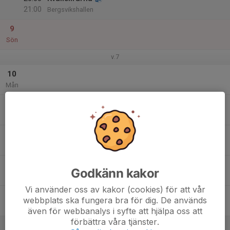
21:00
Bergsvikshallen
9
Sön
v.7
10
Mån
11
Tis
12
Ons
13
16:45
Träning
Godkänn kakor
18:00
Tor
Bergsvikens fotbollshall
Vi använder oss av kakor (cookies) för att vår
14
webbplats ska fungera bra för dig. De används
Fre
även för webbanalys i syfte att hjälpa oss att
förbättra våra tjänster.
15
19:00
Kvällslirarna