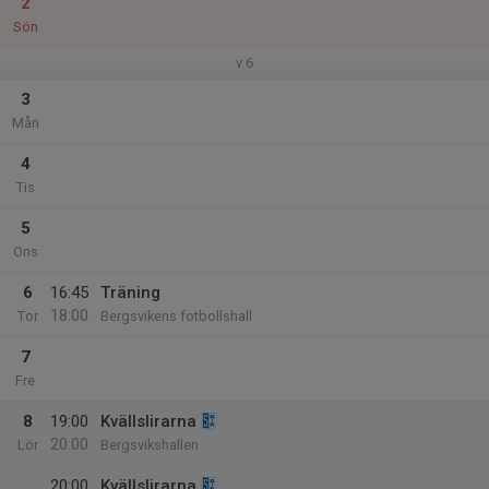
2
Sön
v.6
3
Mån
4
Tis
5
Ons
6
16:45
Träning
18:00
Tor
Bergsvikens fotbollshall
7
Fre
8
19:00
Kvällslirarna
20:00
Lör
Bergsvikshallen
20:00
Kvällslirarna