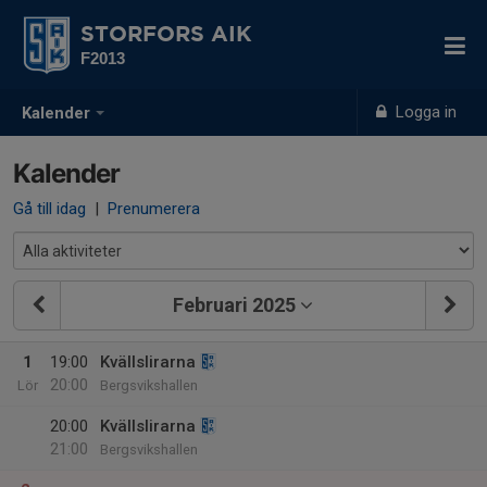
STORFORS AIK
F2013
Logga in
Kalender
Kalender
Gå till idag
|
Prenumerera
Februari 2025
1
19:00
Kvällslirarna
20:00
Lör
Bergsvikshallen
20:00
Kvällslirarna
21:00
Bergsvikshallen