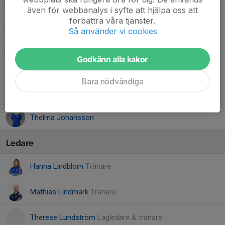
även för webbanalys i syfte att hjälpa oss att
Milla Bronsing
förbättra våra tjänster.
Så använder vi cookies
Minna Lundberg
Godkänn alla kakor
Ninja Stjärnbrandt
Bara nödvändiga
Sonja Lindblom Falk
Thelma Johansson
Ledare
Hanna Lindblom
Tränare
Mathias Lindmark
Tränare
Therese Lundström
Lagledare & tränare