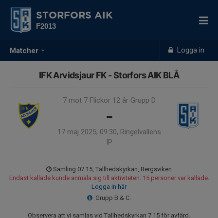
STORFORS AIK
F2013
Logga in
Matcher
IFK Arvidsjaur FK - Storfors AIK BLÅ
7 mot 7 Flickor 12 år Grupp D
-
17 maj 2025, 09:30, Ringelvallens
IP
Samling 07:15, Tallhedskyrkan, Bergsviken
Endast kallade kunde anmäla sig till aktiviteten. 15 personer var kallade.
Logga in här
Grupp B & C.
Observera att vi samlas vid Tallhedskyrkan 7.15 för avfärd.