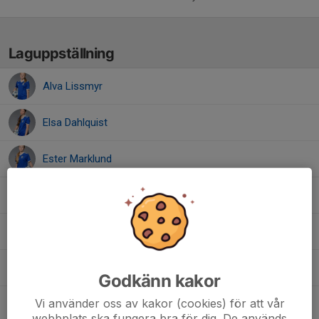
Laguppställning
Alva Lissmyr
Elsa Dahlquist
Ester Marklund
Esther Von Ahn
Freja Wedin
Liv Lindmark
Godkänn kakor
Vi använder oss av kakor (cookies) för att vår
Lovisa Lindberget
webbplats ska fungera bra för dig. De används