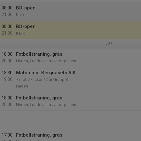
08:00
BD-open
21:00
Kalix
08:00
BD-open
21:00
Kalix
v.33
18:30
Fotbollsträning, gräs
20:00
Heden, Lundqvist trävaror-planen
18:30
Match mot Bergnäsets AIK
19:30
7 mot 7 Flickor 12 år Grupp B
Heden
18:30
Fotbollsträning, gräs
20:00
Heden, Lundqvist trävaror-planen
17:00
Fotbollsträning, gräs