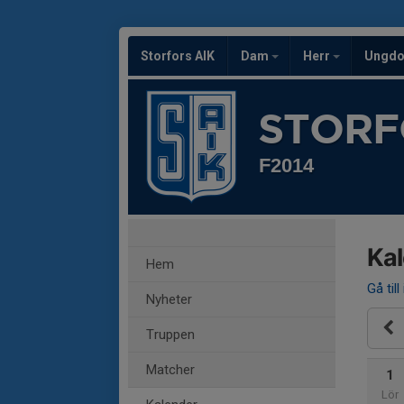
Storfors AIK
Dam
Herr
Ungd
STORF
F2014
Ka
Hem
Gå till
Nyheter
Truppen
Matcher
1
Lör