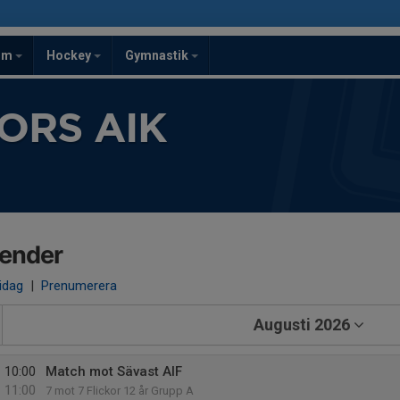
om
Hockey
Gymnastik
ORS AIK
lender
 idag
|
Prenumerera
Augusti 2026
10:00
Match mot Sävast AIF
11:00
7 mot 7 Flickor 12 år Grupp A