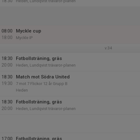
18:30
Heden, Lundqvist trävaror-planen
08:00
Myckle cup
18:00
Myckle IP
v.34
18:30
Fotbollsträning, gräs
20:00
Heden, Lundqvist trävaror-planen
18:30
Match mot Södra United
19:30
7 mot 7 Flickor 12 år Grupp B
Heden
18:30
Fotbollsträning, gräs
20:00
Heden, Lundqvist trävaror-planen
17:00
Fotbollsträning, gräs