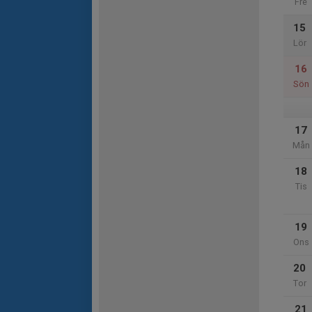
Fre
15
Lör
16
Sön
17
Mån
18
Tis
19
Ons
20
Tor
21