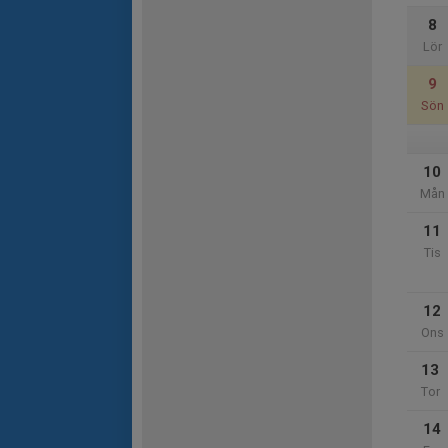
8
Lör
9
Sön
10
Mån
11
Tis
12
Ons
13
Tor
14