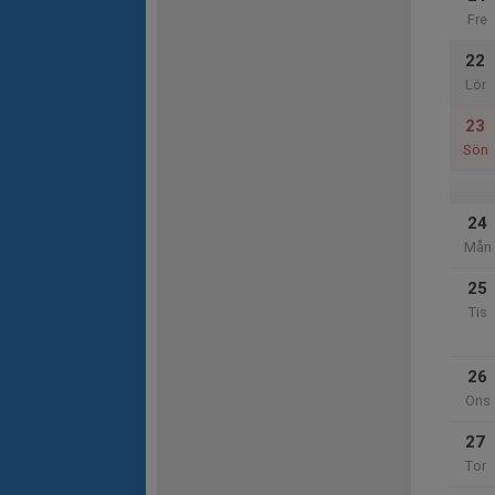
Fre
22
Lör
23
Sön
24
Mån
25
Tis
26
Ons
27
Tor