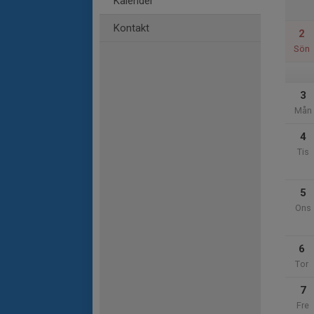
Kalender
Kontakt
2
Sön
3
Mån
4
Tis
5
Ons
6
Tor
7
Fre