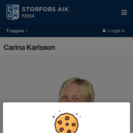
STORFORS AIK
F2014
Logga in
Truppen
Carina Karlsson