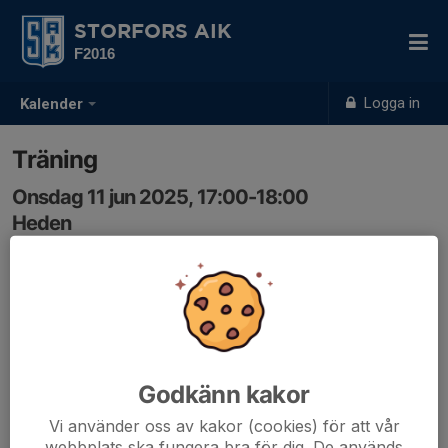
STORFORS AIK
F2016
Logga in
Kalender
Träning
Onsdag 11 jun 2025, 17:00-18:00
Heden
Samling: 17:00
Godkänn kakor
Vi använder oss av kakor (cookies) för att vår
webbplats ska fungera bra för dig. De används