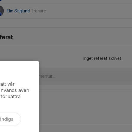
Elin Stiglund
Tränare
ferat
Inget referat skrivet
att vår
 används även
 förbättra
ändiga