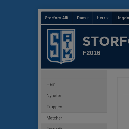
Storfors AIK
Dam
Herr
Ungd
STORF
F2016
Hem
Nyheter
Truppen
Matcher