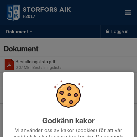
STORFORS AIK
F2017
Logga in
Dokument
Dokument
Beställningslista.pdf
0,07 MB
| Beställningslista
Fikalotteri F-2017.pdf
0,06 MB
| Fikalotteri
Säljblad.jpeg
0,25 MB
| Säljblad toa- och hushållspapper
Godkänn kakor
Vi använder oss av kakor (cookies) för att vår
webbplats ska fungera bra för dig. De används