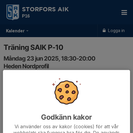
STORFORS AIK
P16
Logga in
Kalender
Träning SAIK P-10
Måndag 23 jun 2025, 18:30-20:00
Heden Nordprofil
Samling: 18:30, Planhalva 2
Godkänn kakor
Vi använder oss av kakor (cookies) för att vår
webbplats ska fungera bra för dig. De används