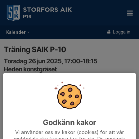
STORFORS AIK
P16
Logga in
Kalender
Träning SAIK P-10
Torsdag 26 jun 2025, 17:00-18:15
Heden konstgräset
Samling: 17:00, Planhalva 2
Godkänn kakor
Vi använder oss av kakor (cookies) för att vår
webbplats ska fungera bra för dig. De används