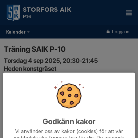
STORFORS AIK
P16
Logga in
Kalender
Träning SAIK P-10
Torsdag 4 sep 2025, 20:30-21:45
Heden konstgräset
Samling: 20:30, Planhalva 1
Godkänn kakor
Vi använder oss av kakor (cookies) för att vår
webbplats ska fungera bra för dig. De används